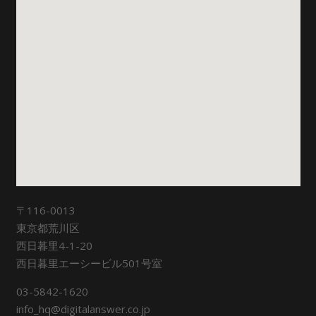
〒116-0013
東京都荒川区
西日暮里4-1-20
西日暮里エーシービル501号室
03-5842-1620
info_hq@digitalanswer.co.jp