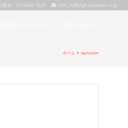
緊急：03-5842-1620
info_hq@digitalanswer.co.jp
日暮里セミナールーム
お問い合わせ
ホーム
wpmaster