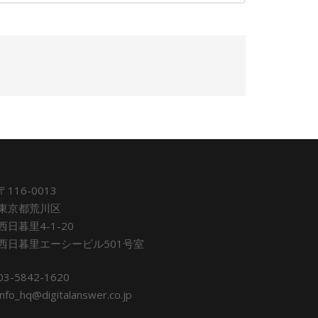
〒116-0013
東京都荒川区
西日暮里4-1-20
西日暮里エーシービル501号室
03-5842-1620
info_hq@digitalanswer.co.jp