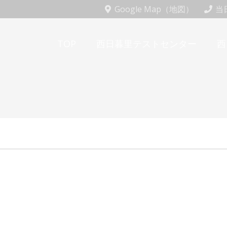
Google Map（地図）
当日
TOP
西日暮里テストセンター
西